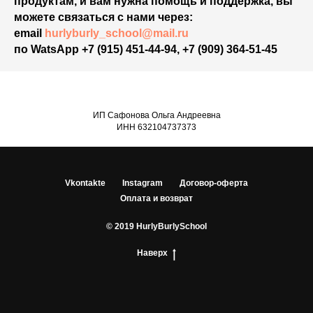
продуктам, и вам нужна помощь и поддержка, вы
можете связаться с нами через:
email
hurlyburly_school@mail.ru
по WatsApp +7 (915) 451-44-94, +7 (909) 364-51-45
ИП Сафонова Ольга Андреевна
ИНН 632104737373
Vkontakte
Instagram
Договор-оферта
Оплата и возврат
© 2019 HurlyBurlySchool
Наверх