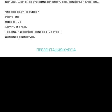
дальнейшем сможете сами заполнять свои альбомы и блокноты.
Что вас ждет на курсе?
Растения
Насекомые
Фрукты и ягоды
Традиции и особенности разных стран
Детали архитектуры
ПРЕЗЕНТАЦИЯ КУРСА