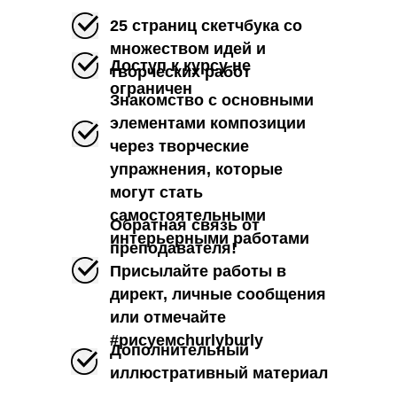
25 страниц скетчбука со
множеством идей и
Доступ к курсу не
творческих работ
ограничен
Знакомство с основными
элементами композиции
через творческие
упражнения, которые
могут стать
самостоятельными
Обратная связь от
интерьерными работами
преподавателя!
Присылайте работы в
директ, личные сообщения
или отмечайте
#рисуемсhurlyburly
Дополнительный
иллюстративный материал